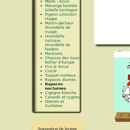
Merle - Grive
Mésange boréale
Sittelle torchepot
Pigeon colombin
Huppe
Martin-pêcheur
Hirondelle de
rivage
Hirondelle
rustique
Hirondelle de
fenêtre
Martinets
Choucas des tours
Rollier d'Europe
Pics & Torcol
Cincle
Traquet motteux
Rapaces diurnes
Rapaces
nocturnes
Cigogne blanche
Canards et cygnes
Sternes et
Guifettes
Suggestion de lecture