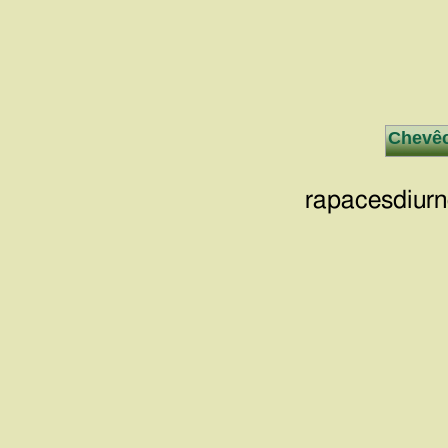
Chevêc
rapacesdiurn