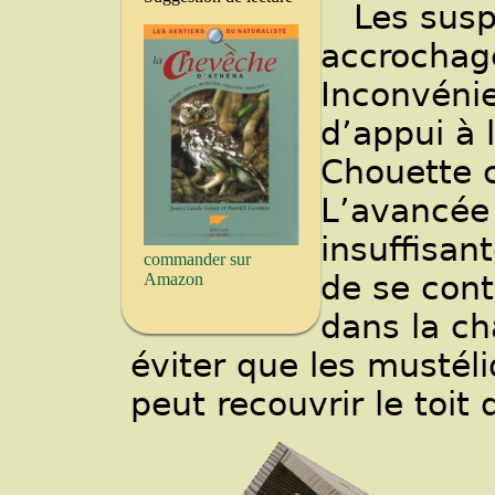
Les sus
accrochage
Inconvénie
d’appui à 
Chouette 
L’avancée 
insuffisan
commander sur
de se cont
Amazon
dans la c
éviter que les mustél
peut recouvrir le toit 