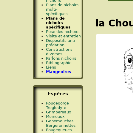
nichoirs
Plans de nichoirs
multi-
spécifiques
Plans de
la Cho
nichoirs
spécifiques
Pose des nichoirs
Visite et entretien
Dispositifs anti-
prédation
Constructions
diverses
Parlons nichoirs
Bibliographie
Liens
Mangeoires
Espèces
Rougegorge
Troglodyte
Grimpereaux
Moineaux
Gobemouches
Bergeronnettes
Rougequeues